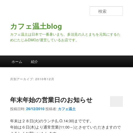
検
索
カフェ温土blog
カフェ温土は日本で一番暑いまち、多治見の人とまちを元気にするた
めにたじみDMOが運営しているお店です。
メインメニュー
ホーム
紹介
メインコンテンツへ移動
サブコンテンツへ移動
月別アーカイブ:
2010年12月
年末年始の営業日のお知らせ
投稿日時:
26/12/2010
投稿者:
カフェ温土
年末は２８日(火)のランチ(L.O.14:30)までです。
年始は６日(木)より通常営業(11:00～)とさせていただきますので