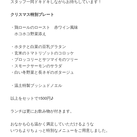
スタッフ一同ドキドキしながらお待ちしています！
クリスマス特別プレート
・鶏ロールのロースト 赤ワイン風味
ホコホコ野菜添え
・ホタテと白菜の豆乳グラタン
・玄米のトマトリゾットのコロッケ
・ブロッコリーとサツマイモのツリー
・スモークサーモンのサラダ
・白い冬野菜と長ネギのポタージュ
・温土特製ブッシュドノエル
以上をセットで1500円♪
ランチは更にお飲み物が付きます。
おなかも心も温かく満足していただけるような
いつもよりちょっと特別なメニューをご用意しました。