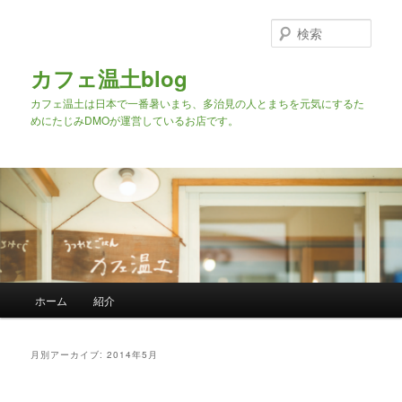
検
索
カフェ温土blog
カフェ温土は日本で一番暑いまち、多治見の人とまちを元気にするた
めにたじみDMOが運営しているお店です。
メインメニュー
ホーム
紹介
メインコンテンツへ移動
サブコンテンツへ移動
月別アーカイブ:
2014年5月