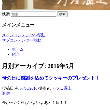
検索
メインメニュー
メインコンテンツへ移動
サブコンテンツへ移動
ホーム
紹介
月別アーカイブ:
2016年5月
母の日に感謝を込めてクッキーのプレゼント！
投稿日時:
07/05/2016
投稿者:
カフェ温土
返信
長かったGWもいよいよあと１日！！