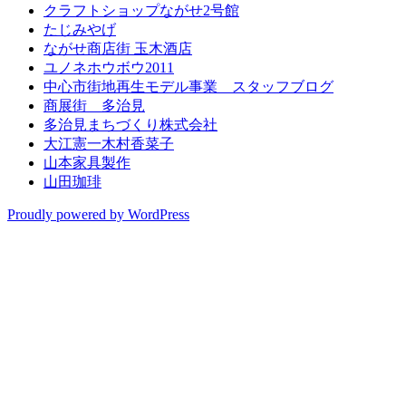
クラフトショップながせ2号館
たじみやげ
ながせ商店街 玉木酒店
ユノネホウボウ2011
中心市街地再生モデル事業 スタッフブログ
商展街 多治見
多治見まちづくり株式会社
大江憲一木村香菜子
山本家具製作
山田珈琲
Proudly powered by WordPress