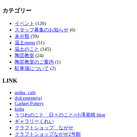
カテゴリー
イベント
(120)
スタッフ募集のお知らせ
(6)
未分類
(59)
温土menu
(51)
温土のこと
(145)
陶芸教室
(24)
陶芸教室のご案内
(1)
駐車場について
(2)
LINK
aoiku_cafe
dolcemente(a)
Gadget Pottery
koha
うつわのこと 日々のこと//小澤基晴 blog
ギャラリーくれい
クラフトショップ ながせ
クラフトショップながせ2号館