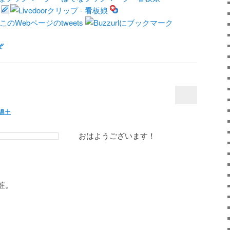
ぞ
温土
おはようございます！
粧。
、