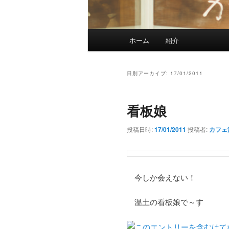
メインメニュー
ホーム
紹介
メインコンテンツへ移動
サブコンテンツへ移動
日別アーカイブ:
17/01/2011
看板娘
投稿日時:
17/01/2011
投稿者:
カフェ
今しか会えない！
温土の看板娘で～す