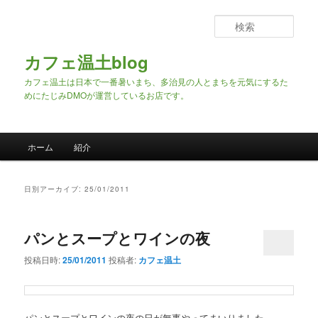
検
索
カフェ温土blog
カフェ温土は日本で一番暑いまち、多治見の人とまちを元気にするた
めにたじみDMOが運営しているお店です。
メインメニュー
ホーム
紹介
メインコンテンツへ移動
サブコンテンツへ移動
日別アーカイブ:
25/01/2011
パンとスープとワインの夜
投稿日時:
25/01/2011
投稿者:
カフェ温土
パンとスープとワインの夜の日が無事やってまいりました～