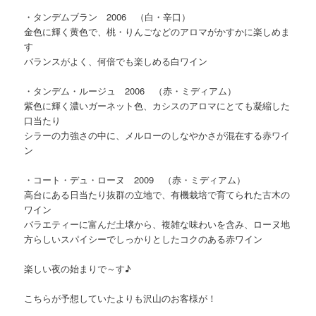
・タンデムブラン 2006 （白・辛口）
金色に輝く黄色で、桃・りんごなどのアロマがかすかに楽しめま
す
バランスがよく、何倍でも楽しめる白ワイン
・タンデム・ルージュ 2006 （赤・ミディアム）
紫色に輝く濃いガーネット色、カシスのアロマにとても凝縮した
口当たり
シラーの力強さの中に、メルローのしなやかさが混在する赤ワイ
ン
・コート・デュ・ローヌ 2009 （赤・ミディアム）
高台にある日当たり抜群の立地で、有機栽培で育てられた古木の
ワイン
バラエティーに富んだ土壌から、複雑な味わいを含み、ローヌ地
方らしいスパイシーでしっかりとしたコクのある赤ワイン
楽しい夜の始まりで～す♪
こちらが予想していたよりも沢山のお客様が！