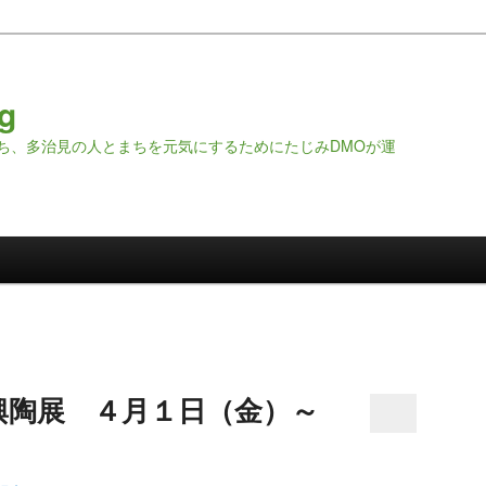
g
ち、多治見の人とまちを元気にするためにたじみDMOが運
興陶展 ４月１日（金）～
）