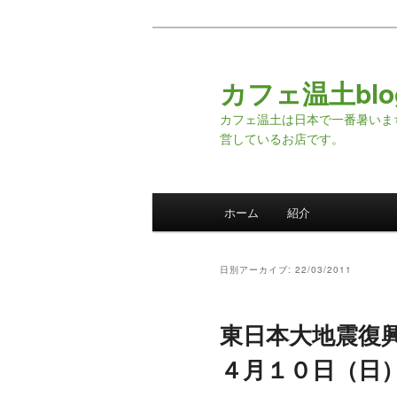
カフェ温土blo
カフェ温土は日本で一番暑いま
営しているお店です。
メインメニュー
ホーム
紹介
メインコンテンツへ移動
サブコンテンツへ移動
日別アーカイブ:
22/03/2011
東日本大地震復
４月１０日（日