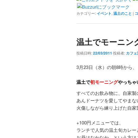
カテゴリー:
イベント
,
温土のこと
|
温土でモーニン
投稿日時:
22/03/2011
投稿者:
カフェ
3月23日（水）の朝8時から、
温土で
初モーニング
やっちゃ
すべてのお飲み物に、自家製
あんドーナツを愛してやまな
火傷しながら練り上げた自家
+100円メニューでは、
ランチで人気の温土旬カレー
お昼はなかなか…という方は