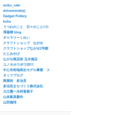
aoiku_cafe
dolcemente(a)
Gadget Pottery
koha
うつわのこと 日々のこと//小
澤基晴 blog
ギャラリーくれい
クラフトショップ ながせ
クラフトショップながせ2号館
たじみやげ
ながせ商店街 玉木酒店
ユノネホウボウ2011
中心市街地再生モデル事業 ス
タッフブログ
商展街 多治見
多治見まちづくり株式会社
大江憲一木村香菜子
山本家具製作
山田珈琲