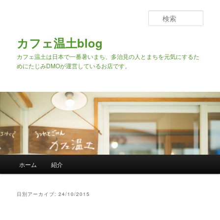
検
索
カフェ温土blog
カフェ温土は日本で一番暑いまち、多治見の人とまちを元気にするた
めにたじみDMOが運営しているお店です。
メインメニュー
ホーム
紹介
メインコンテンツへ移動
サブコンテンツへ移動
日別アーカイブ:
24/10/2015